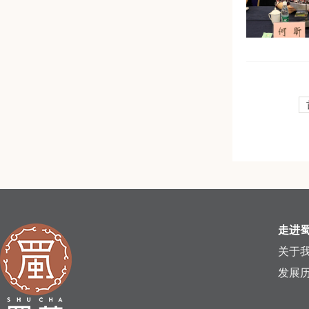
走进
关于
发展