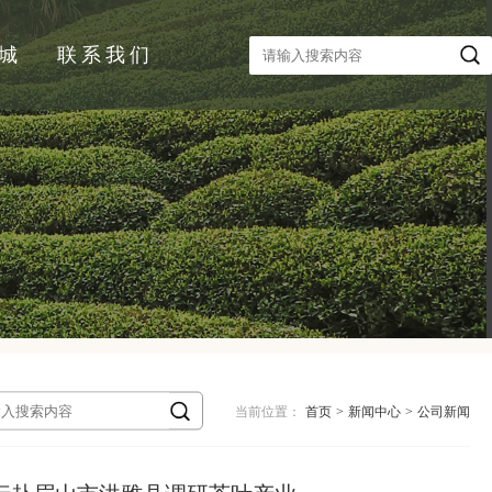
城
联系我们
当前位置：
首页
>
新闻中心
>
公司新闻