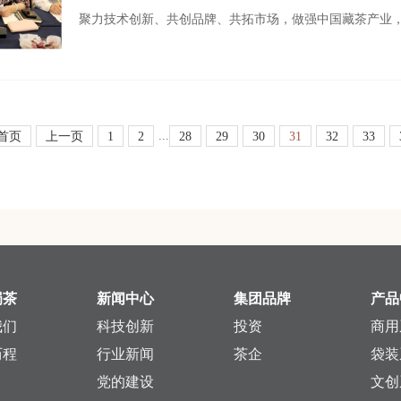
聚力技术创新、共创品牌、共拓市场，做强中国藏茶产业
...
首页
上一页
1
2
28
29
30
31
32
33
蜀茶
新闻中心
集团品牌
产品
我们
科技创新
投资
商用
历程
行业新闻
茶企
袋装
党的建设
文创