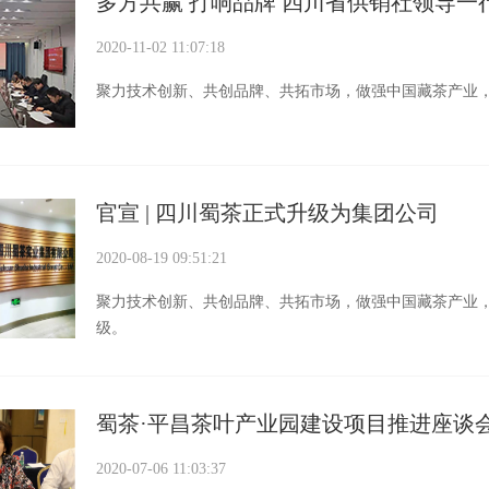
多方共赢 打响品牌 四川省供销社领导
2020-11-02 11:07:18
聚力技术创新、共创品牌、共拓市场，做强中国藏茶产业
官宣 | 四川蜀茶正式升级为集团公司
2020-08-19 09:51:21
聚力技术创新、共创品牌、共拓市场，做强中国藏茶产业
级。
蜀茶·平昌茶叶产业园建设项目推进座谈
2020-07-06 11:03:37