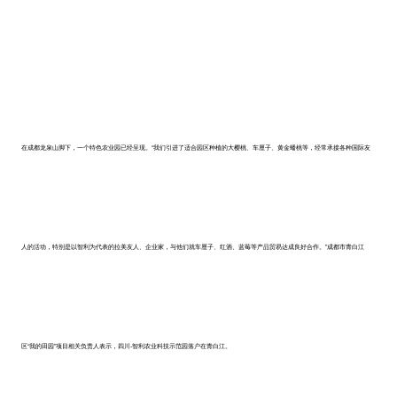
在成都龙泉山脚下，一个特色农业园已经呈现。“我们引进了适合园区种植的大樱桃、车厘子、黄金蟠桃等，经常承接各种国际友
人的活动，特别是以智利为代表的拉美友人、企业家，与他们就车厘子、红酒、蓝莓等产品贸易达成良好合作。”成都市青白江
区“我的田园”项目相关负责人表示，四川-智利农业科技示范园落户在青白江。