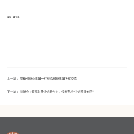
编辑 : 黎文强
上一篇：
安徽省茶业集团一行莅临蜀茶集团考察交流
下一篇：
茶博会 | 蜀茶彰显供销新作为，领衔亮相“供销茶业专区”