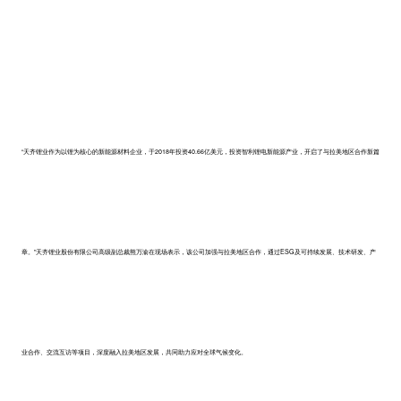
“天齐锂业作为以锂为核心的新能源材料企业，于2018年投资40.66亿美元，投资智利锂电新能源产业，开启了与拉美地区合作新篇
章。”天齐锂业股份有限公司高级副总裁熊万渝在现场表示，该公司加强与拉美地区合作，通过ESG及可持续发展、技术研发、产
业合作、交流互访等项目，深度融入拉美地区发展，共同助力应对全球气候变化。