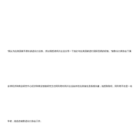
“我认为拉美国家不擅长搞进出口业务。所以我想请四川企业分享一下他们与拉美国家进行国际贸易的经验。”秘鲁出口商协会下属
全球经济和商业研究中心经济和商业智能研究主任阿列塔对四川企业如何在拉美做生意很感兴趣，他想取取经。阿列塔不仅是一名
学者，他也在秘鲁进出口协会工作。