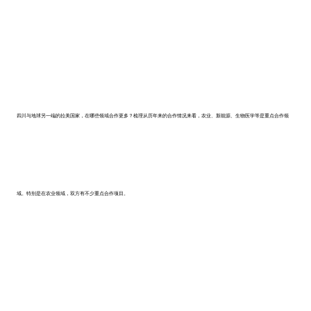
四川与地球另一端的拉美国家，在哪些领域合作更多？梳理从历年来的合作情况来看，农业、新能源、生物医学等是重点合作领
域。特别是在农业领域，双方有不少重点合作项目。