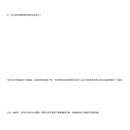
年，双方如何继续保持这种合作潜力？
“双方合作可能会有一些挑战，但是前景肯定很广阔。”天齐锂业在智利有较大投资，该公司的相关负责人给乌尔迪内斯吃了一颗定
心丸，她表示，因为大洋和大山阻隔，两国人民互相的了解的确还不够，但她相信这个挑战可以被克服。