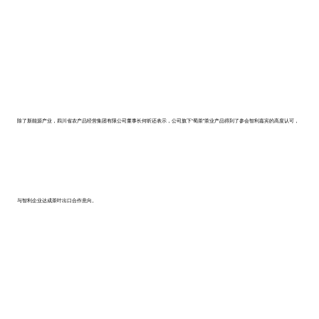
除了新能源产业，四川省农产品经营集团有限公司董事长何昕还表示，公司旗下“蜀茶”茶业产品得到了参会智利嘉宾的高度认可，
与智利企业达成茶叶出口合作意向。