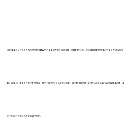
在厄瓜多尔，在川央企东方电气集团建设的厄瓜多尔芦苇桥风电项目，总装机50兆瓦，是厄目前单机容量和总容量最大的风电项
目。该项目已于上个月实现并网节点，每年可输送约1.3亿度清洁电能，减少标准煤消耗4.3万吨，减少二氧化碳排放10.5万吨，成
为中厄双方共建绿色发展的成功案例。