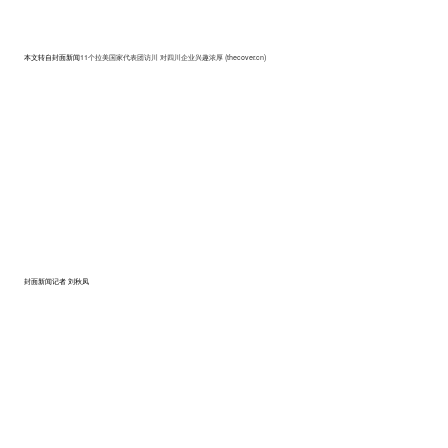
本文转自封面新闻
11个拉美国家代表团访川 对四川企业兴趣浓厚 (thecover.cn)
封面新闻记者 刘秋凤