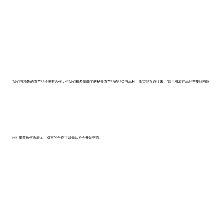
“我们与秘鲁的农产品还没有合作，但我们很希望能了解秘鲁农产品的品类与品种，希望能互通往来。”四川省农产品经营集团有限
公司董事长何昕表示，双方的合作可以先从协会开始交流。