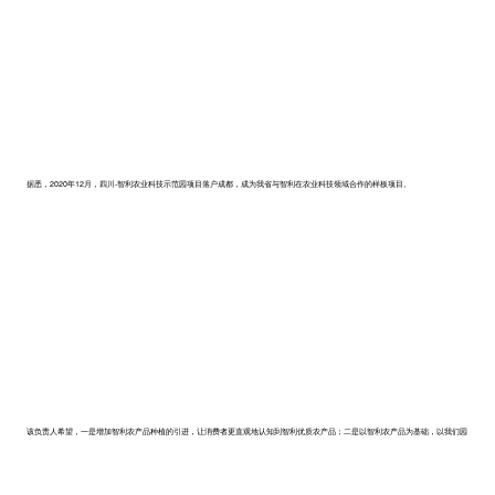
据悉，2020年12月，四川-智利农业科技示范园项目落户成都，成为我省与智利在农业科技领域合作的样板项目。
该负责人希望，一是增加智利农产品种植的引进，让消费者更直观地认知到智利优质农产品；二是以智利农产品为基础，以我们园