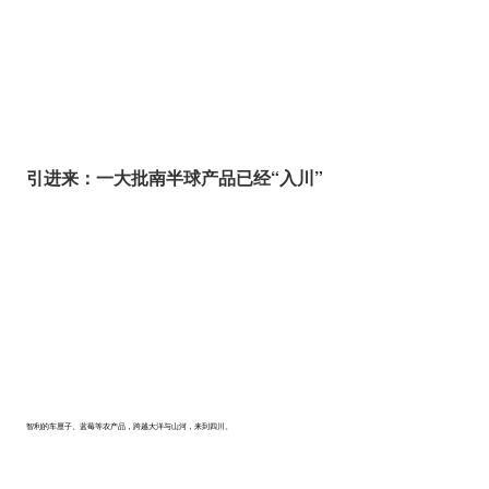
引进来：一大批南半球产品已经“入川”
智利的车厘子、蓝莓等农产品，跨越大洋与山河，来到四川。