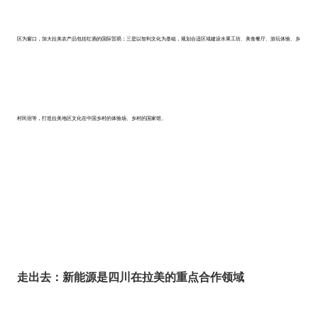
区为窗口，加大拉美农产品包括红酒的国际贸易；三是以智利文化为基础，规划合适区域建设水果工坊、美食餐厅、游玩体验、乡
村民宿等，打造拉美地区文化在中国乡村的体验场、乡村的国家馆。
走出去：新能源是四川在拉美的重点合作领域