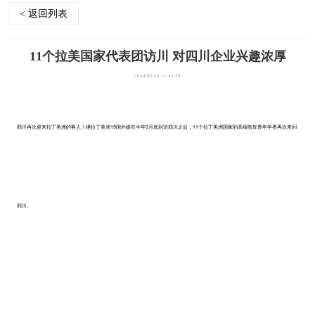
< 返回列表
11个拉美国家代表团访川 对四川企业兴趣浓厚
2024-05-26 11:45:29
四川再次迎来拉丁美洲的客人！继拉丁美洲19国外媒在今年3月底到访四川之后，11个拉丁美洲国家的高端智库青年学者再次来到
四川。