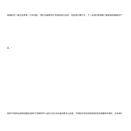
现场的另一家企业带来一个好消息：“我们与秘鲁有牛羊肉的进口业务，但是进口量不大，下一步我们希望能了解更多的秘鲁农产
品。”
智利“中国对拉美和加勒比影响”千禧研究中心执行主任乌尔迪内斯关心的是，中国近年来在智利的投资呈现爆炸性增长。在未来5