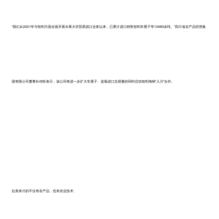
“我们从2021年与智利方面全面开展水果大宗贸易进口业务以来，已累计进口销售智利车厘子等13480余吨。”四川省农产品经营集
团有限公司董事长何昕表示，该公司将进一步扩大车厘子、蓝莓进口交易量的同时启动智利海鲜“入川”合作。
拉美来川的不仅有农产品，也有农业技术。