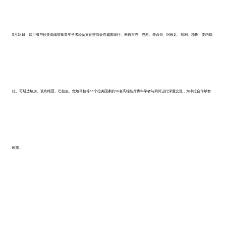
5月24日，四川省与拉美高端智库青年学者经贸文化交流会在成都举行。来自古巴、巴西、墨西哥、阿根廷、智利、秘鲁、委内瑞
拉、哥斯达黎加、玻利维亚、巴拉圭、危地马拉等11个拉美国家的16名高端智库青年学者与四川进行深度交流，为中拉合作献智
献策。